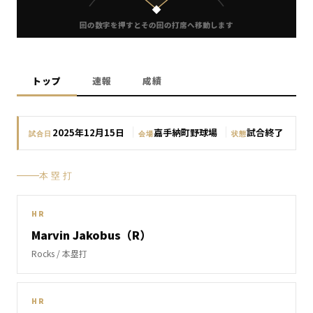
回の数字を押すとその回の打席へ移動します
トップ
速報
成績
｜
｜
2025年12月15日
嘉手納町野球場
試合終了
試合日
会場
状態
本塁打
HR
Marvin Jakobus（R）
Rocks
/ 本塁打
HR