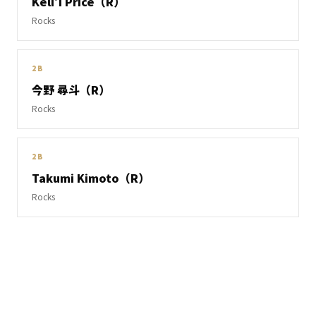
Keli’i Price（R）
Rocks
2B
今野 尋斗（R）
Rocks
2B
Takumi Kimoto（R）
Rocks
データ出典: 一球速報.com (OmyuTech) JSON API