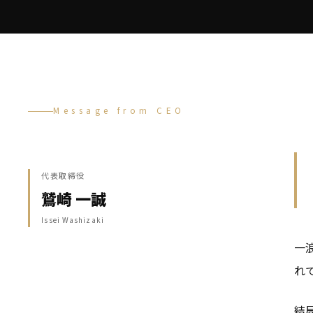
Message from CEO
代表取締役
鷲崎 一誠
Issei Washizaki
一
れ
結