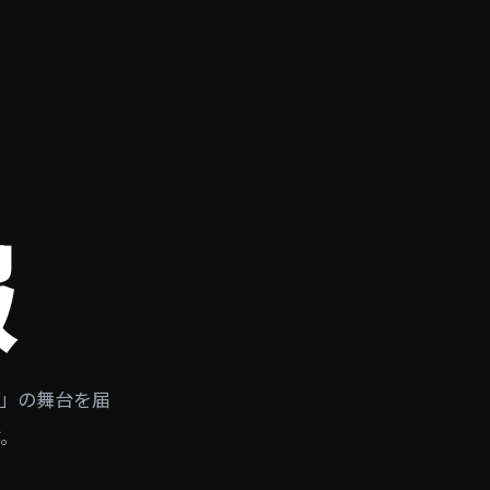
報
」の舞台を届
す。