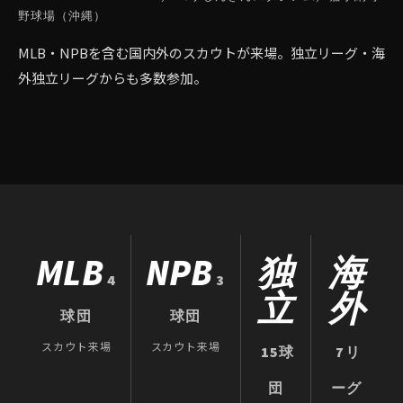
野球場（沖縄）
MLB・NPBを含む国内外のスカウトが来場。独立リーグ・海
外独立リーグからも多数参加。
MLB
NPB
独
海
4
3
立
外
球団
球団
スカウト来場
スカウト来場
15球
7リ
団
ーグ