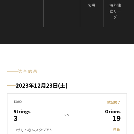
来場
海外独
立リー
グ
試合結果
2023年12月23日(土)
13:00
試合終了
Strings
Orions
3
19
VS
コザしんきんスタジアム
詳細