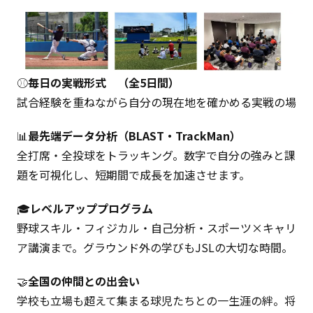
⚾
毎日の実戦形式 （全5日間）
試合経験を重ねながら自分の現在地を確かめる実戦の場
📊
最先端データ分析（BLAST・TrackMan）
全打席・全投球をトラッキング。数字で自分の強みと課
題を可視化し、短期間で成長を加速させます。
🎓
レベルアッププログラム
野球スキル・フィジカル・自己分析・スポーツ×キャリ
ア講演まで。グラウンド外の学びもJSLの大切な時間。
🤝
全国の仲間との出会い
学校も立場も超えて集まる球児たちとの一生涯の絆。将